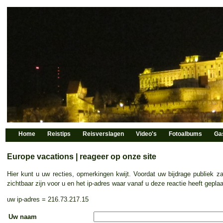
Home
Reistips
Reisverslagen
Video's
Fotoalbums
Ga
Europe vacations | reageer op onze site
Hier kunt u uw recties, opmerkingen kwijt. Voordat uw bijdrage publiek 
zichtbaar zijn voor u en het ip-adres waar vanaf u deze reactie heeft gep
uw ip-adres = 216.73.217.15
Uw naam