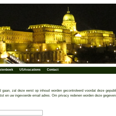
stenboek
USAvacations
Contact
zal gaan, zal deze eerst op inhoud worden gecontroleerd voordat deze gepub
laatst en uw ingevoerde email adres. Om privacy redenen worden deze gegeven